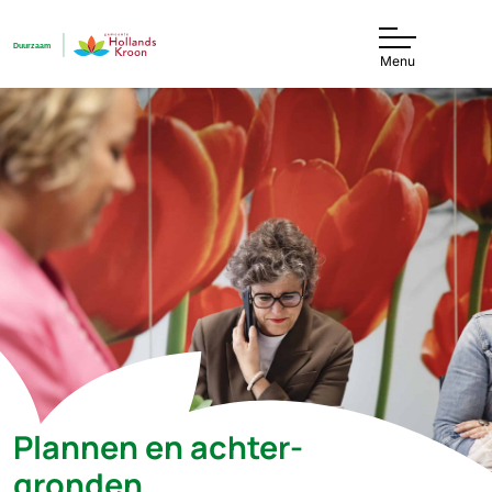
Menu
Plannen en achter­
gronden