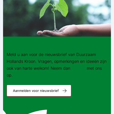
Blijf op de hoogte
Meld u aan voor de nieuwsbrief van Duurzaam
Hollands Kroon. Vragen, opmerkingen en ideeën zijn
ook van harte welkom! Neem dan
contact
met ons
op.
Aanmelden voor nieuwsbrief