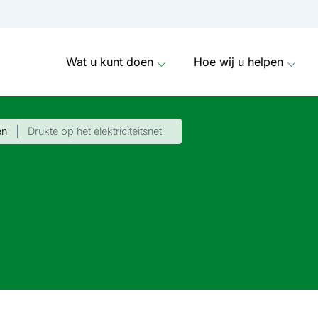
Wat u kunt doen
Hoe wij u helpen
en
Drukte op het elek­trici­teits­net