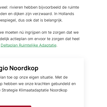
el: rivieren hebben bij­voor­beeld de ruimte
eden en dijken zijn verzwaard. In Hollands
spiegel, dus ook dat is belangrijk.
 we moeten nú ingrijpen om te zorgen dat we
elijk actie­plan om ervoor te zorgen dat heel
t
Delta­plan Ruimte­lijke Adap­tatie
.
gio Noordkop
lan toe op onze eigen situatie. Met de
op hebben we onze krachten gebundeld en
 Strategie Klimaatadaptatie Noordkop