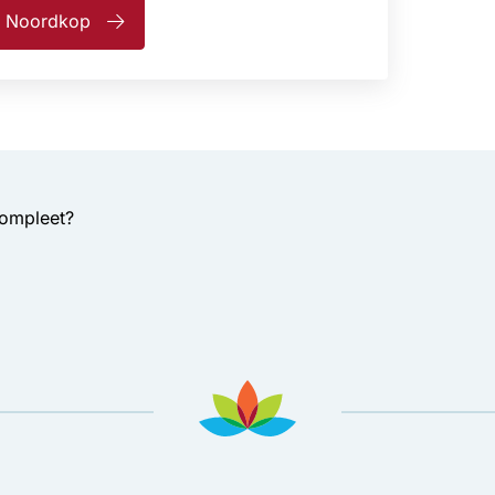
ie Noordkop
compleet?