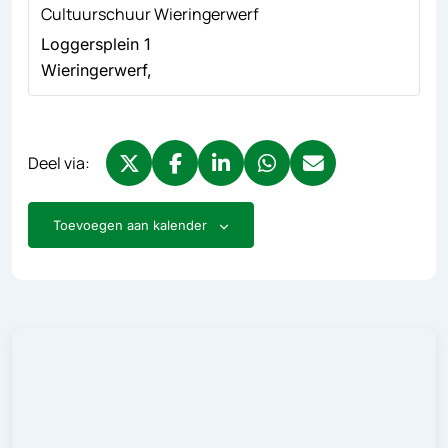
Cultuurschuur Wieringerwerf
Loggersplein 1
Wieringerwerf
,
Deel via:
Deel via X, opent in nieuw tabblad
Deel via Facebook, opent in nieuw tabb
Deel via LinkedIn, opent in nieuw
Deel via WhatsApp, opent 
Deel via Mail, opent 
Toevoegen aan kalender