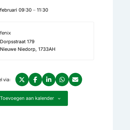
februari
09:30
–
11:30
fenix
Dorpsstraat 179
Nieuwe Niedorp
,
1733AH
l via:
Deel via X, opent in nieuw tabblad
Deel via Facebook, opent in nieuw tabblad
Deel via LinkedIn, opent in nieuw tabbla
Deel via WhatsApp, opent in nieu
Deel via Mail, opent in nieu
Toevoegen aan kalender