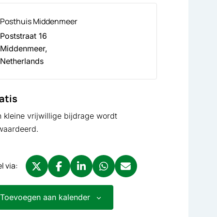
Posthuis Middenmeer
Poststraat 16
Middenmeer
,
Netherlands
atis
 kleine vrijwillige bijdrage wordt
waardeerd.
l via:
Deel via X, opent in nieuw tabblad
Deel via Facebook, opent in nieuw tabblad
Deel via LinkedIn, opent in nieuw tabbla
Deel via WhatsApp, opent in nieu
Deel via Mail, opent in nieu
Toevoegen aan kalender