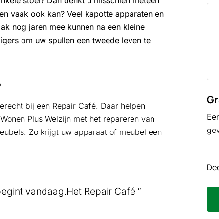
ankele stoel? Dan denkt u misschien meteen
ren vaak ook kan? Veel kapotte apparaten en
ak nog jaren mee kunnen na een kleine
illigers om uw spullen een tweede leven te
?
Gr
erecht bij een Repair Café. Daar helpen
Een
n Wonen Plus Welzijn met het repareren van
ge
eubels. Zo krijgt uw apparaat of meubel een
Dee
begint vandaag.Het Repair Café