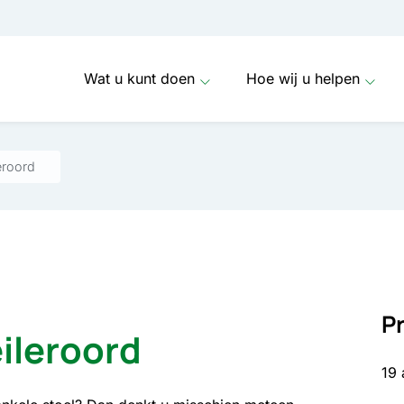
Wat u kunt doen
Hoe wij u helpen
eroord
P
eileroord
19