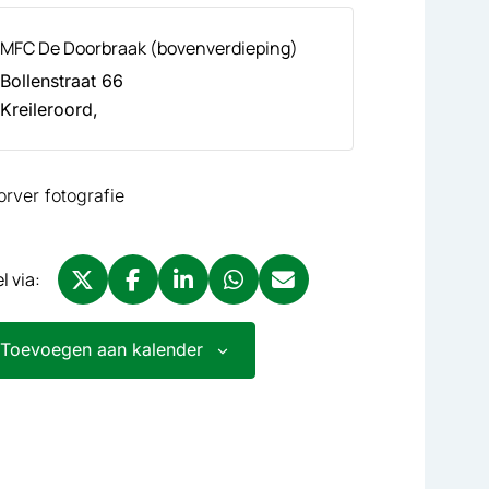
MFC De Doorbraak (bovenverdieping)
Bollenstraat 66
Kreileroord
,
orver fotografie
l via:
Deel via X, opent in nieuw tabblad
Deel via Facebook, opent in nieuw tabblad
Deel via LinkedIn, opent in nieuw tabbla
Deel via WhatsApp, opent in nieu
Deel via Mail, opent in nieu
Toevoegen aan kalender