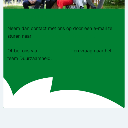
Komt u er niet uit?
Neem dan contact met ons op door een e-mail te
sturen naar
duurzaam@hollandskroon.nl
.
Of bel ons via
088 – 321 5000
en vraag naar het
team Duurzaamheid.