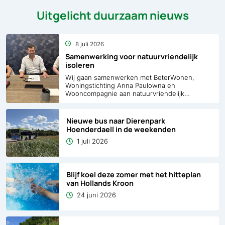
Uitgelicht duurzaam nieuws
8 juli 2026
Samenwerking voor natuurvriendelijk
isoleren
Wij gaan samenwerken met BeterWonen,
Woningstichting Anna Paulowna en
Wooncompagnie aan natuurvriendelijk
isoleren. Met deze samenwerking kunnen
woningen sneller worden verduurzaamd,
terwijl we dieren die in gebouwen leven
Nieuwe bus naar Dierenpark
beschermen. De afspraken zijn op dinsdag 7
Hoenderdaell in de weekenden
juli ondertekend.
1 juli 2026
Blijf koel deze zomer met het hitteplan
van Hollands Kroon
24 juni 2026