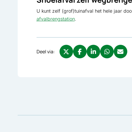
U kunt zelf (grof)tuinafval het hele jaar d
afvalbrengstation
.
Deel via:
Deel via X, opent in nieuw tabbl
Deel via Facebook, opent 
Deel via LinkedIn, o
Deel via What
Deel via