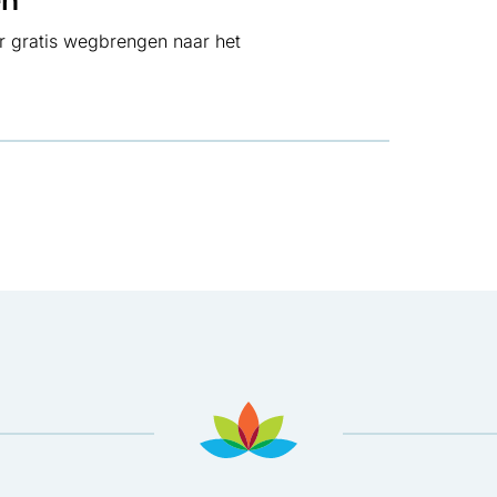
oor gratis wegbrengen naar het
ad
in nieuw tabblad
pent in nieuw tabblad
sApp, opent in nieuw tabblad
 Mail, opent in nieuw tabblad